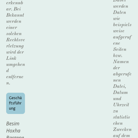
Dabei
erkennb
werden
ar. Bei
Daten
Bekannt
wie
werden
beispiels
einer
weise
solchen
aufgeruf
Rechtsve
ene
rletzung
Seiten
wird der
bzw.
Link
Namen
umgehen
der
d
abgerufe
entferne
nen
n.
Datei,
Datum
Geschä
und
ftsführ
Uhrzeit
ung
zu
statistis
Besim
chen
Hoxha
Zwecken
auf dem
Bargene