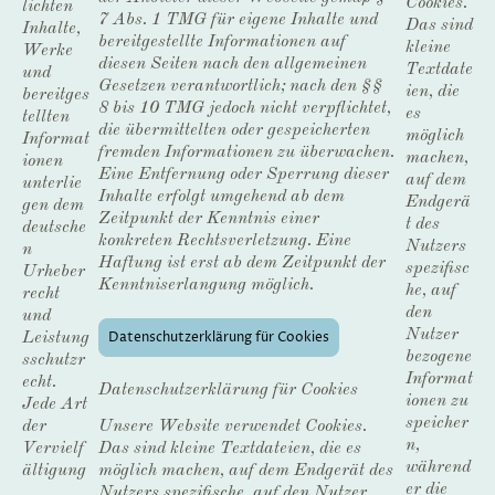
Cookies.
lichten
7 Abs. 1 TMG für eigene Inhalte und
Das sind
Inhalte,
bereitgestellte Informationen auf
kleine
Werke
diesen Seiten nach den allgemeinen
Textdate
und
Gesetzen verantwortlich; nach den §§
ien, die
bereitges
8 bis 10 TMG jedoch nicht verpflichtet,
es
tellten
die übermittelten oder gespeicherten
möglich
Informat
fremden Informationen zu überwachen.
machen,
ionen
Eine Entfernung oder Sperrung dieser
auf dem
unterlie
Inhalte erfolgt umgehend ab dem
Endgerä
gen dem
Zeitpunkt der Kenntnis einer
t des
deutsche
konkreten Rechtsverletzung. Eine
Nutzers
n
Haftung ist erst ab dem Zeitpunkt der
spezifisc
Urheber
Kenntniserlangung möglich.
he, auf
recht
den
und
Nutzer
Datenschutzerklärung für Cookies
Leistung
bezogene
sschutzr
Informat
echt.
Datenschutzerklärung für Cookies
ionen zu
Jede Art
speicher
Unsere Website verwendet Cookies.
der
n,
Das sind kleine Textdateien, die es
Vervielf
während
möglich machen, auf dem Endgerät des
ältigung
er die
Nutzers spezifische, auf den Nutzer
,