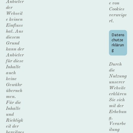
Anbieter
e von
der
Cookies
Webseit
verweige
e keinen
rt.
Einfluss
hat. Aus
Datens
diesem
chutze
Grund
rklärun
kann der
g
Anbieter
für diese
Durch
Inhalte
die
auch
Nutzung
keine
unserer
Gewähr
Website
überneh
erklären
men.
Sie sich
Für die
mit der
Inhalte
Erhebun
und
g,
Richtigk
Verarbe
eit der
itung
bereitges