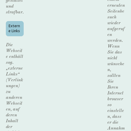
gestattet
erneuten
und
Seitenbe
strafbar.
such
wieder
Extern
aufgeruf
e Links
en
werden.
Die
Wenn
Webseit
Sie das
e enthält
nicht
sog.
wünsche
„externe
n,
Links“
sollten
(Verlink
Sie
ungen)
Ihren
zu
Internet
anderen
browser
Webseit
so
en, auf
einstelle
deren
n, dass
Inhalt
er die
der
Annahm