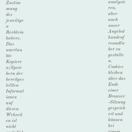
analysie
Zustim
ren,
mung
aber
des
auch
jeweilige
unser
n
Angebot
Rechtein
kundenf
habers.
reundlic
Das
her zu
unerlau
gestalte
bte
n.
Kopiere
Cookies
n/Speic
bleiben
hern der
über das
bereitges
Ende
tellten
einer
Informat
Browser
ionen
-Sitzung
auf
gespeich
diesen
ert und
Webseit
können
en ist
bei
nicht
einem