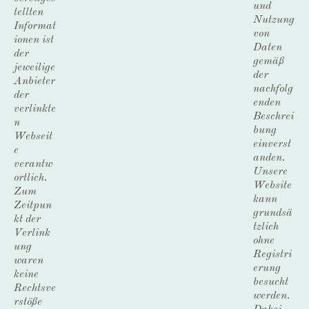
und
tellten
Nutzung
Informat
von
ionen ist
Daten
der
gemäß
jeweilige
der
Anbieter
nachfolg
der
enden
verlinkte
Beschrei
n
bung
Webseit
einverst
e
anden.
verantw
Unsere
ortlich.
Website
Zum
kann
Zeitpun
grundsä
kt der
tzlich
Verlink
ohne
ung
Registri
waren
erung
keine
besucht
Rechtsve
werden.
rstöße