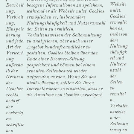
Website
bezogene Informationen zu speichern,
Bearbeit
nutzt.
während er die Website nutzt. Cookies
ung,
Cookies
ermöglichen es, insbesondere
Verbreit
ermöglic
Nutzungshäufigkeit und Nutzeranzahl
ung,
hen es,
der Seiten zu ermitteln,
Einspeic
insbeson
Verhaltensweisen der Seitennutzung
herung
dere
zu analysieren, aber auch unser
und jede
Nutzung
Angebot kundenfreundlicher zu
Art der
shäufigk
gestalten. Cookies bleiben über das
Verwert
eit und
Ende einer Browser-Sitzung
ung
Nutzera
gespeichert und können bei einem
außerha
nzahl
erneuten Seitenbesuch wieder
lb der
der
aufgerufen werden. Wenn Sie das
Grenzen
Seiten
nicht wünschen, sollten Sie Ihren
des
zu
Internetbrowser so einstellen, dass er
Urheber
ermittel
die Annahme von Cookies verweigert.
rechts
n,
bedarf
Verhalte
der
nsweise
vorherig
n der
en
Seitennu
schriftlic
tzung zu
hen