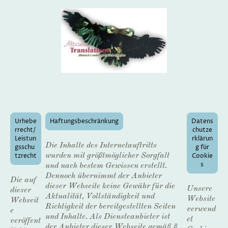
Urhebe
Haftungsbeschränkung
Datens
rrecht/
chutze
Leistun
rklärun
Die Inhalte des Internetauftritts
gsschu
g für
tzrecht
Cookie
wurden mit größtmöglicher Sorgfalt
s
und nach bestem Gewissen erstellt.
Dennoch übernimmt der Anbieter
Die auf
dieser Webseite keine Gewähr für die
Unsere
dieser
Aktualität, Vollständigkeit und
Website
Webseit
Richtigkeit der bereitgestellten Seiten
verwend
e
und Inhalte. Als Diensteanbieter ist
et
veröffent
der Anbieter dieser Webseite gemäß §